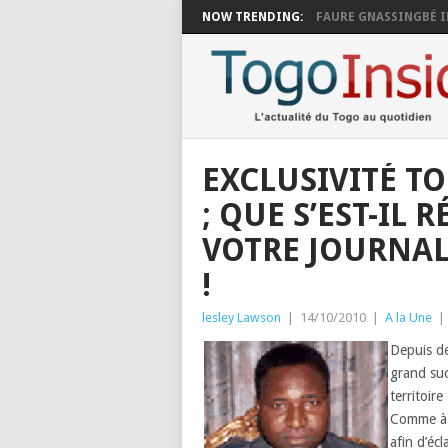
NOW TRENDING:
FAURE GNASSINGBÉ I
EXCLUSIVITÉ T
; QUE S’EST-IL 
VOTRE JOURNAL
!
lesley Lawson
|
14/10/2010
|
A la Une
|
Depuis de
grand su
territoire
Comme à l
afin d’écl