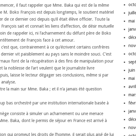
oct
encer, il faut rappeler que Mme. Baka qui est de la même
e M. Boko François est depuis longtemps, le soutient matériel
juil
er de ce dernier ceci depuis qu’il était élève officier. Toute la
mai
 François sait et connait les liens d’affection, de désir mutuelle
jan
soin de rappeler ici, ni l’acharnement du défunt père de Boko
déc
l’entêtement de François face à cet amour.
nov
 c’est que, contrairement à ce qu’écrivent certains confrères
oct
 dernier vit paisiblement au pays sans le moindre souci. C’est
urnaux font de la récupération à des fins de manipulation pour
sep
t la noblesse de l’art veulent que le journaliste livre
jui
t, puis, laisse le lecteur dégager ses conclusions, même si par
mai
 analyse.
avri
e la main sur Mme. Baka ; et il n’a jamais été question
mar
oup bas orchestré par une institution internationale basée à
fév
jan
anège consiste à simuler un acharnement ou une menace
déc
 Mme. Baka, dont le permis de séjour en France est arrivé à
nov
tion qui promeut les droits de l’homme, il serait plus aisé de lui
oct