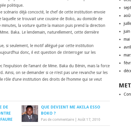
iée politique.
sep
le scénario déjà concocté, le chef de cette institution envoie
aoû
de laquelle se trouvait une cousine de Boko, au domicile de
juil
minutes, la voiture quitte la maison puis prend la direction
jui
 Mme. Baka. Le lendemain, naturellement, cette dernière
mai
e, si seulement, le motif allégué par cette institution
avri
jourd’hui donc, il est question de s’interroger sur les
mar
fév
c l’expulsion de l’amant de Mme. Baka du Bénin, mais la force
déc
rd. Ainsi, on se demander si ce n’est pas une revanche sur les
 le rôle d’une institution des droits de l’homme qui se veut
MET
Con
E DE
QUE DEVIENT ME AKILA ESSO
ONTRE
BOKO ?
 FAURE
Pas de commentaire
|
Août 17, 2010