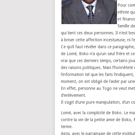
Pour comm
ethnie qu
et financi
famille de
qui lient ces deux personnes. Il n’est be
à briser cette affection incestueuse, ni 
Ce qu’il faut révéler dans ce paragraphe,
de Lomé, Boko n’a qu’un seul frère et ce
vrai que ces derniers temps, certains jo
des raisons politiques. Mais l’honnêteté e
l’information tel que les faits l’indiquen
moment, on est obligé de l’aider par une
En effet, personne au Togo ne veut mettr
d’enlèvement.
Il s’agit d’une pure manipulation, d’un c
Lomé, avec la complicité de Boko. Le m
contre la vie de la petite amie de Boko,
terme.
Ainsi, avec le parrainage de cette institu