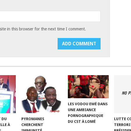
te in this browser for the next time I comment.
LES VODOU EWÉ DANS
UNE AMBIANCE
PORNOGRAPHIQUE
T DU
LUTTE C
PYROMANES
DU CST À LOMÉ
LLE À
TERRORIS
CHERCHENT
E
PRÉSIDE
IMMUNITÉ