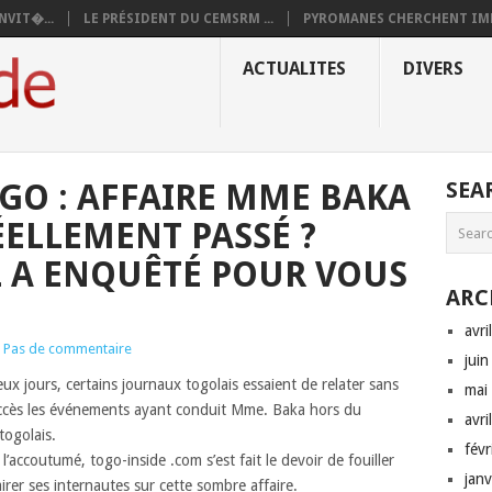
NVIT�...
LE PRÉSIDENT DU CEMSRM ...
PYROMANES CHERCHENT IMM
ACTUALITES
DIVERS
OGO : AFFAIRE MME BAKA
SEA
RÉELLEMENT PASSÉ ?
 A ENQUÊTÉ POUR VOUS
ARC
avri
Pas de commentaire
jui
ux jours, certains journaux togolais essaient de relater sans
mai
ccès les événements ayant conduit Mme. Baka hors du
avri
 togolais.
fév
’accoutumé, togo-inside .com s’est fait le devoir de fouiller
jan
airer ses internautes sur cette sombre affaire.