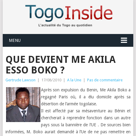
MENU
QUE DEVIENT ME AKILA
ESSO BOKO ?
Gertrude Lawson
|
17/08/2010
|
A la Une
|
Pas de commentaire
Après son expulsion du Benin, Me Akila Boko a
regagné Paris où, il a élu domicile après sa
désertion de l’armée togolaise.
Il est affecté par sa mésaventure au Bénin et
chercherait à reprendre fonction dans un autre
pays sous la bannière de l’UE . De sources bien
informées, M. Boko aurait demandé à l’Ue de ne pas remettre en