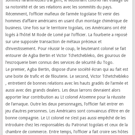
sommes faramineuses d’argent, le lieutenant colonel fait étalage de
sa notoriété et de ses relations avec les sommités du pays.
Récemment, l’officier mafieux de l’armée togolaise fit venir des
hommes d’affaire américains en usant d’un montage chimérique de
business. Une fois sur le territoire togolais, ces Américains ont été
logés à l’hôtel M Rode de Lomé par l’officier. La fourberie a reposé
sur une supposée transaction de métaux précieux et
d’investissement. Pour réussir le coup, le lieutenant colonel se fait
entourer de Agba Bertin et Victor Tchetchebleko, des gourous de
l’escroquerie bien connus des services de sécurité du Togo.
Le premier, Agba Bertin, dispose d’une société écran qui au fait est
une boite de trafic et de filouterie. Le second, Victor Tchetchebleko
, entretient de bonnes relations avec les hauts gradés de l’armée et
aussi avec des grands dealers. Les deux larrons devraient alors
apporter leur contribution au Lt colonel Atoemne pour la réussite
de l’arnaque. Outre les deux personnages, l’officier fait entrer en
jeu d’autres personnes. Les Américains sont convaincus d’être en de
bonne compagnie. Le Lt colonel ne s’est pas aussi empêché de les
introduire chez les responsables du Patronat togolais et ceux de la
chambre de commerce. Entre temps, l’officier a fait croire ses hôtes