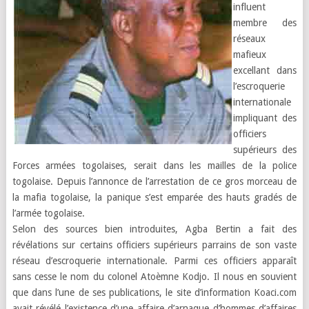
influent
membre des
réseaux
mafieux
excellant dans
l’escroquerie
internationale
impliquant des
officiers
supérieurs des
Forces armées togolaises, serait dans les mailles de la police
togolaise. Depuis l’annonce de l’arrestation de ce gros morceau de
la mafia togolaise, la panique s’est emparée des hauts gradés de
l’armée togolaise.
Selon des sources bien introduites, Agba Bertin a fait des
révélations sur certains officiers supérieurs parrains de son vaste
réseau d’escroquerie internationale. Parmi ces officiers apparaît
sans cesse le nom du colonel Atoèmne Kodjo. Il nous en souvient
que dans l’une de ses publications, le site d’information Koaci.com
avait révélé l’existence d’une affaire d’arnaque d’hommes d’affaires