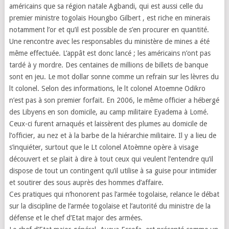
américains que sa région natale Agbandi, qui est aussi celle du
premier ministre togolais Houngbo Gilbert , est riche en minerais
notamment l’or et qu’il est possible de s’en procurer en quantité.
Une rencontre avec les responsables du ministère de mines a été
même effectuée. L’appât est donc lancé ; les américains n’ont pas
tardé à y mordre. Des centaines de millions de billets de banque
sont en jeu. Le mot dollar sonne comme un refrain sur les lèvres du
lt colonel. Selon des informations, le lt colonel Atoemne Odikro
n’est pas à son premier forfait. En 2006, le même officier a hébergé
des Libyens en son domicile, au camp militaire Eyadema à Lomé.
Ceux-ci furent arnaqués et laissèrent des plumes au domicile de
l’officier, au nez et à la barbe de la hiérarchie militaire. Il y a lieu de
s’inquiéter, surtout que le Lt colonel Atoèmne opère à visage
découvert et se plait à dire à tout ceux qui veulent l’entendre qu’il
dispose de tout un contingent qu’il utilise à sa guise pour intimider
et soutirer des sous auprès des hommes d’affaire.
Ces pratiques qui n’honorent pas l’armée togolaise, relance le débat
sur la discipline de l’armée togolaise et l’autorité du ministre de la
défense et le chef d’Etat major des armées.