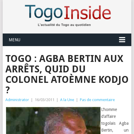
MENU
TOGO : AGBA BERTIN AUX
ARRÊTS, QUID DU
COLONEL ATOÈMNE KODJO
?
Administrator
|
16/03/2011
|
A la Une
|
Pas de commentaire
L’homme
d’affaire
togolais Agba
Bertin, un