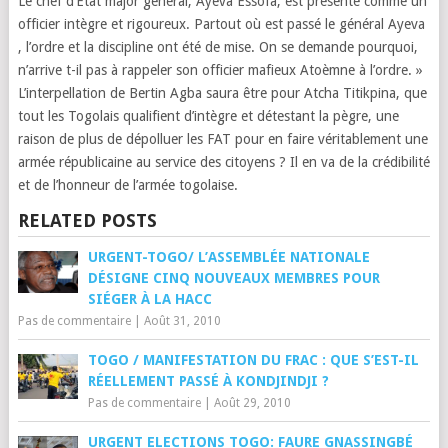
Le chef d’Etat major général, Ayeva Essofa, est présenté comme un
officier intègre et rigoureux. Partout où est passé le général Ayeva
, l’ordre et la discipline ont été de mise. On se demande pourquoi,
n’arrive t-il pas à rappeler son officier mafieux Atoèmne à l’ordre. »
L’interpellation de Bertin Agba saura être pour Atcha Titikpina, que
tout les Togolais qualifient d’intègre et détestant la pègre, une
raison de plus de dépolluer les FAT pour en faire véritablement une
armée républicaine au service des citoyens ?
Il en va de la crédibilité
et de l’honneur
de l’armée togolaise.
RELATED POSTS
URGENT-TOGO/ L’ASSEMBLÉE NATIONALE
DÉSIGNE CINQ NOUVEAUX MEMBRES POUR
SIÉGER À LA HACC
Pas de commentaire
|
Août 31, 2010
TOGO / MANIFESTATION DU FRAC : QUE S’EST-IL
RÉELLEMENT PASSÉ À KONDJINDJI ?
Pas de commentaire
|
Août 29, 2010
URGENT ELECTIONS TOGO: FAURE GNASSINGBÉ