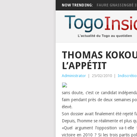
NOW TRENDING:
FAURE GNASSINGBÉ I
THOMAS KOKOU
L’APPÉTIT
Administrator
|
25/02/2010
|
Indiscréti
sans doute, c’est ce candidat indépenda
faim pendant près de deux semaines pour
élevé.
Son dossier avait finalement été rejeté f
Depuis, l’homme se réalimente et plus qu
«Quel argument l’opposition va-t-elle
victoire en 2010 ? Si les trois partis 