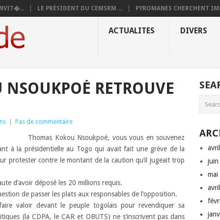
NVIT�...
LE PRÉSIDENT DU CEMSRM ...
PYROMANES CHERCHENT IMM
ACTUALITES
DIVERS
 NSOUKPOÉ RETROUVE
SEA
ons
|
Pas de commentaire
ARC
Thomas Kokou Nsoukpoé, vous vous en souvenez
avri
nt à la présidentielle au Togo qui avait fait une grève de la
 protester contre le montant de la caution qu’il jugeait trop
jui
mai
aute d’avoir déposé les 20 millions requis.
avri
estion de passer les plats aux responsables de l’opposition.
fév
 faire valoir devant le peuple togolais pour revendiquer sa
jan
politiques (la CDPA, le CAR et OBUTS) ne s’inscrivent pas dans