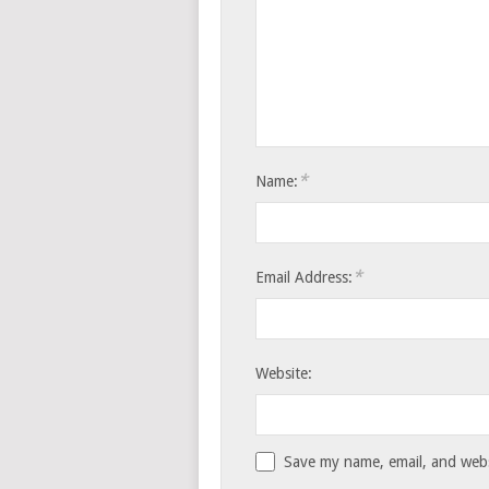
*
Name:
*
Email Address:
Website:
Save my name, email, and websi