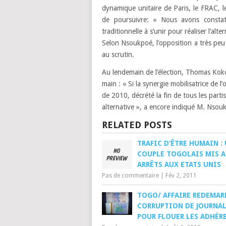
dynamique unitaire de Paris, le FRAC, le
de poursuivre: « Nous avons constat
traditionnelle à s’unir pour réaliser l’al
Selon Nsoukpoé, l’opposition a très peu 
au scrutin.
Au lendemain de l’élection, Thomas Koko
main : « Si la synergie mobilisatrice de l
de 2010, décrété la fin de tous les part
alternative », a encore indiqué M. Nsou
RELATED POSTS
TRAFIC D’ÊTRE HUMAIN :
COUPLE TOGOLAIS MIS 
ARRÊTS AUX ETATS UNIS
Pas de commentaire
|
Fév 2, 2011
TOGO/ AFFAIRE REDEMARE
CORRUPTION DE JOURNAL
POUR FLOUER LES ADHÉR