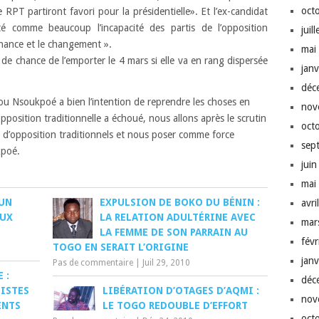
oct
 RPT partiront favori pour la présidentielle». Et l’ex-candidat
é comme beaucoup l’incapacité des partis de l’opposition
juil
ternance et le changement ».
mai
de chance de l’emporter le 4 mars si elle va en rang dispersée
jan
déc
u Nsoukpoé a bien l’intention de reprendre les choses en
nov
’opposition traditionnelle a échoué, nous allons après le scrutin
oct
is d’opposition traditionnels et nous poser comme force
sep
kpoé.
jui
mai
 UN
EXPULSION DE BOKO DU BÉNIN :
avri
AUX
LA RELATION ADULTÉRINE AVEC
mar
LA FEMME DE SON PARRAIN AU
fév
TOGO EN SERAIT L’ORIGINE
jan
Pas de commentaire
|
Juil 29, 2010
 :
déc
ISTES
LIBÉRATION D’OTAGES D’AQMI :
nov
ENTS
LE TOGO REDOUBLE D’EFFORT
oct