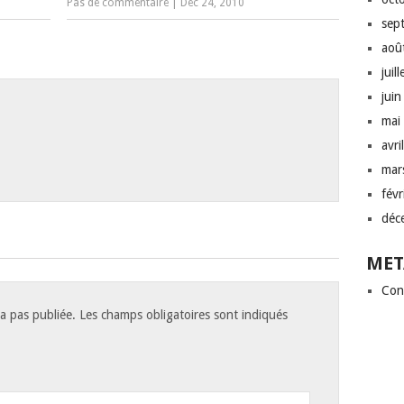
Pas de commentaire
|
Déc 24, 2010
sep
aoû
juil
jui
mai
avri
mar
fév
déc
MET
Con
a pas publiée.
Les champs obligatoires sont indiqués