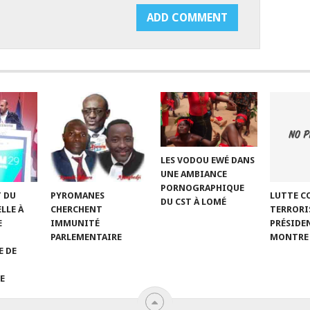
LES VODOU EWÉ DANS
UNE AMBIANCE
PORNOGRAPHIQUE
T DU
LUTTE C
PYROMANES
DU CST À LOMÉ
LLE À
TERRORIS
CHERCHENT
E
PRÉSIDE
IMMUNITÉ
MONTRE 
PARLEMENTAIRE
E DE
E