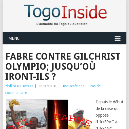
MENU
FABRE CONTRE GILCHRIST
OLYMPIO; JUSQU’OÙ
IRONT-ILS ?
zibilira BABAYOR
|
26/07/2010
|
Indiscrétions
|
Pas de
commentaire
Depuis le début
de la crise qui
oppose
l’Ufc/FRAC à
l’Ufc/AGO,