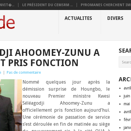
NVIT�...
LE PRÉSIDENT DU CEMSRM ...
PYROMANES CHERCHENT IMM
ACTUALITES
DIVERS
ODJI AHOOMEY-ZUNU A
SEA
T PRIS FONCTION
e
|
Pas de commentaire
ARC
Nommé quelques jour après la
avri
démission surprise de Houngbo, le
nouveau Premier ministre Kwesi
jui
Séléagodji Ahoomey-Zunu a
mai
officiellement pris fonction aujourd’hui.
avri
Une cérémonie de passation de service
fév
s’est déroulée en fin de matinée au siège
jan