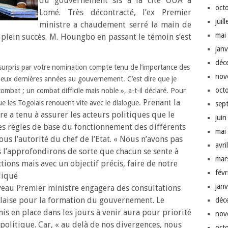
du gouvernement sis à la cité OUA à
oct
Lomé. Très décontracté, l’ex Premier
juil
ministre a chaudement serré la main de
mai
é plein succès. M. Houngbo en passant le témoin s’est
jan
déc
té surpris par votre nomination compte tenu de l’importance des
nov
 deux dernières années au gouvernement. C’est dire que je
oct
combat ; un combat difficile mais noble », a-t-il déclaré.
Pour
Prenant la
e les Togolais renouent vite avec le dialogue.
sep
e a tenu à assurer les acteurs politiques que le
jui
des règles de base du fonctionnement des différents
mai
us l’autorité du chef de l’Etat. « Nous n’avons pas
avri
us l’approfondirons de sorte que chacun se sente à
mar
ctions mais avec un objectif précis, faire de notre
fév
ndiqué
jan
uveau Premier ministre engagera des consultations
golaise pour la formation du gouvernement. Le
déc
 en place dans les jours à venir aura pour priorité
nov
olitique. Car, « au delà de nos divergences, nous
oct