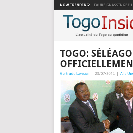
NOW TRENDING:
FAURE GNASSINGBÉ I
TOGO: SÉLÉAG
OFFICIELLEMEN
Gertrude Lawson
|
23/07/2012
|
A la Un