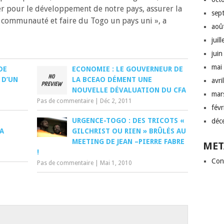
r pour le développement de notre pays, assurer la
sep
 en communauté et faire du Togo un pays uni », a
aoû
juil
jui
mai
DE
ECONOMIE : LE GOUVERNEUR DE
 D’UN
LA BCEAO DÉMENT UNE
avri
NOUVELLE DÉVALUATION DU CFA
mar
Pas de commentaire
|
Déc 2, 2011
fév
URGENCE-TOGO : DES TRICOTS «
déc
A
GILCHRIST OU RIEN » BRÛLÉS AU
MEETING DE JEAN –PIERRE FABRE
MET
!
Con
Pas de commentaire
|
Mai 1, 2010