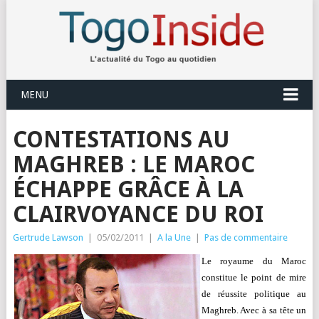
MENU
CONTESTATIONS AU
MAGHREB : LE MAROC
ÉCHAPPE GRÂCE À LA
CLAIRVOYANCE DU ROI
Gertrude Lawson
|
05/02/2011
|
A la Une
|
Pas de commentaire
Le royaume du Maroc
constitue le point de mire
de réussite politique au
Maghreb. Avec à sa tête un