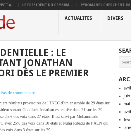
NVIT�...
LE PRÉSIDENT DU CEMSRM ...
PYROMANES CHERCHENT IMM
ACTUALITES
DIVERS
DENTIELLE : LE
SEA
RTANT JONATHAN
RI DÈS LE PREMIER
ARC
avri
Pas de commentaire
jui
niers résultats provisoires de l’INEC d’un ensemble de 29 états sur
mai
ésident sortant Goodluck Jonathan est en tête dans 21 sur les 29
avri
alise 25% des voix dans 27 états. Il est suivi par Muhammadu
fév
C avec 25% des voix dans 10 états et Nuhu Ribadu de l’ACN qui
jan
es voix dans 3 états sur les 29.