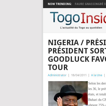
NOW TRENDING:
FAURE GNASSINGBÉ I
NIGERIA / PRÉSI
PRÉSIDENT SO
GOODLUCK FAVO
TOUR
Administrator
|
18/04/2011
|
A la Une
|
Selon les der
les 36, le pr
états, et tot
Buhari du CP
obtient 25% d