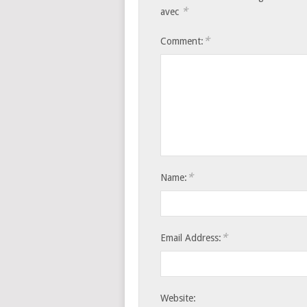
*
avec
*
Comment:
*
Name:
*
Email Address:
Website: