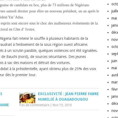
oct
taine de candidats en lice, plus de 73 millions de Nigérians
juil
rnes samedi dernier pour élire un nouveau président, un an après le
sident Yar’Adua.
mai
 esprits sont encore sous le choc des malheureux événements de la
jan
ectoral en Côte d’ Ivoire,
déc
 Nigeria fait retenir le souffle à plusieurs habitants de la
nov
udrait à l’enlisement de la sous région ouest africaine.
oct
ls à un scrutin paisible,
quelques violences ont été signalées.
sep
t de Bauchi (nord), de sources
sécuritaires. Des jeunes
jui
mis à sac des maisons et détruit des voitures.
mai
ndidat à la présidentielle, ayant obtenu plus de 25% des voix
eur dès le premier tour.
avri
mar
fév
ES
EXCLUSIVITÉ : JEAN PIERRE FABRE
jan
HUMILIÉ À OUAGADOUGOU
déc
GNANE
Pas de commentaire
|
Nov 19, 2010
nov
oct