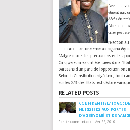
Avec une ving
étaient aux u
décès du pré
Alors que les
crise post él
l’élection au
CEDEAO. Car, une crise au Nigeria équiva
Malgré toutes les précautions et les appe
Cinq personnes ont été tuées dans l’Eta
partisans d’un parti de l’opposition ont 
Selon la Constitution
nigériane, tout ca
sur les 2/3 des Etats, est déclaré vainqu
RELATED POSTS
CONFIDENTIEL/TOGO: D
HUISSIERS AUX PORTES
D’AGBÉYOMÉ ET DE YAM
Pas de commentaire
|
Avr 22, 2010