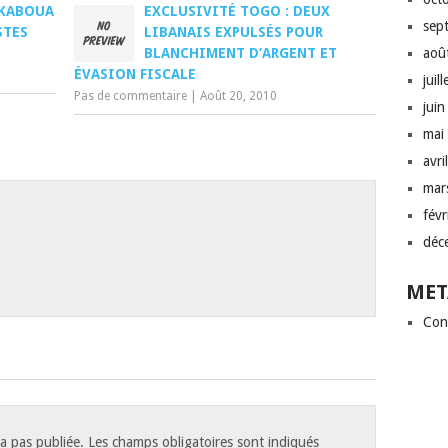
 KABOUA
EXCLUSIVITÉ TOGO : DEUX
sep
STES
LIBANAIS EXPULSÉS POUR
BLANCHIMENT D’ARGENT ET
aoû
ÉVASION FISCALE
juil
Pas de commentaire
|
Août 20, 2010
jui
mai
avri
mar
fév
déc
MET
Con
a pas publiée.
Les champs obligatoires sont indiqués