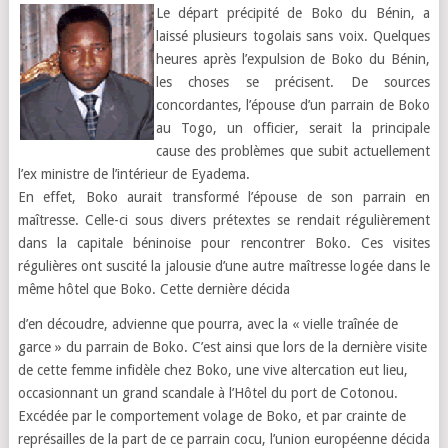
Le départ précipité de Boko du Bénin, a
laissé plusieurs togolais sans voix. Quelques
heures après l’expulsion de Boko du Bénin,
les choses se précisent.
De sources
concordantes, l’épouse d’un parrain de Boko
au Togo, un officier, serait la principale
cause des problèmes que subit actuellement
l’ex ministre de l’intérieur
de Eyadema.
En effet, Boko aurait transformé l’épouse de son parrain en
maîtresse. Celle-ci sous divers prétextes se rendait régulièrement
dans la capitale béninoise pour rencontrer Boko. Ces visites
régulières ont suscité la jalousie d’une autre
maîtresse logée dans le
même hôtel que Boko.
Cette dernière décida
d’en découdre, advienne que pourra, avec la « vielle traînée de
garce » du parrain de Boko. C’est ainsi que lors de la dernière visite
de cette femme infidèle
chez Boko, une vive altercation eut lieu,
occasionnant un grand scandale à l’Hôtel du port de Cotonou.
Excédée par le comportement volage de Boko, et par crainte de
représailles de la part de ce parrain cocu, l’union européenne décida