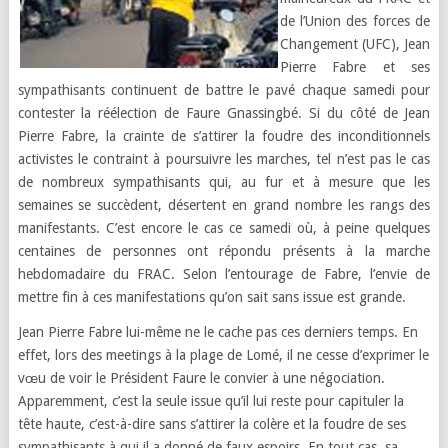
de l’Union des forces de
Changement (UFC), Jean
Pierre Fabre et ses
sympathisants continuent de battre le pavé chaque samedi pour
contester la réélection de Faure Gnassingbé. Si du côté de Jean
Pierre Fabre, la crainte de s’attirer la foudre des inconditionnels
activistes le contraint à poursuivre les marches, tel n’est pas le cas
de nombreux sympathisants qui, au fur et à mesure que les
semaines se succèdent, désertent en grand nombre les rangs des
manifestants. C’est encore le cas ce samedi où, à peine quelques
centaines de personnes ont répondu présents à la marche
hebdomadaire du FRAC. Selon l’entourage de Fabre, l’envie de
mettre fin à ces manifestations qu’on sait sans issue est grande.
Jean Pierre Fabre lui-même ne le cache pas ces derniers temps. En
effet, lors des meetings à la plage de Lomé, il ne cesse d’exprimer le
vœu de voir le Président Faure le convier à une négociation.
Apparemment, c’est la seule issue qu’il lui reste pour capituler la
tête haute, c’est-à-dire sans s’attirer la colère et la foudre de ses
sympathisants à qui il a donné de faux espoirs. En tout cas, sa