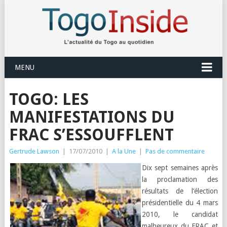
MENU
TOGO: LES
MANIFESTATIONS DU
FRAC S’ESSOUFFLENT
Gertrude Lawson
|
17/07/2010
|
A la Une
|
Pas de commentaire
Dix sept semaines après
la proclamation des
résultats de l’élection
présidentielle du 4 mars
2010, le candidat
malheureux du FRAC et