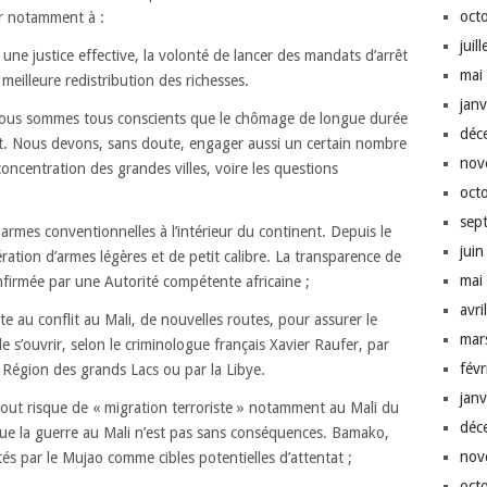
oct
er notamment à :
juil
une justice effective, la volonté de lancer des mandats d’arrêt
mai
meilleure redistribution des richesses.
jan
 Nous sommes tous conscients que le chômage de longue durée
déc
. Nous devons, sans doute, engager aussi un certain nombre
nov
ncentration des grandes villes, voire les questions
oct
sep
 armes conventionnelles à l’intérieur du continent. Depuis le
jui
ration d’armes légères et de petit calibre. La transparence de
mai
nfirmée par une Autorité compétente africaine ;
avri
ite au conflit au Mali, de nouvelles routes, pour assurer le
mar
de s’ouvrir, selon le criminologue français Xavier Raufer, par
fév
a Région des grands Lacs ou par la Libye.
jan
tout risque de « migration terroriste » notamment au Mali du
déc
r que la guerre au Mali n’est pas sans conséquences. Bamako,
nov
s par le Mujao comme cibles potentielles d’attentat ;
oct