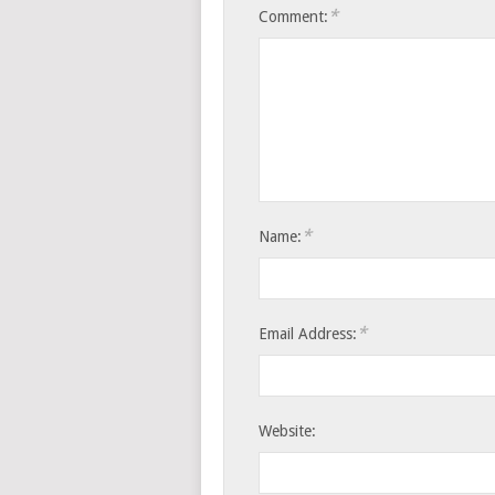
*
Comment:
*
Name:
*
Email Address:
Website: