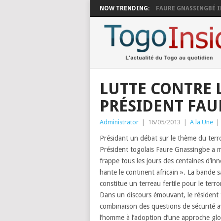
NOW TRENDING:
FAURE GNASSINGBÉ I
LUTTE CONTRE L
PRÉSIDENT FAU
Administrator
|
16/05/2013
|
A la Une
|
Présidant un débat sur le thème du terro
Président togolais Faure Gnassingbe a mo
frappe tous les jours des centaines d’in
hante le continent africain ». La bande s
constitue un terreau fertile pour le terr
Dans un discours émouvant,
le résident
combinaison des questions de sécurité a
l’homme à l’adoption d’une approche glob