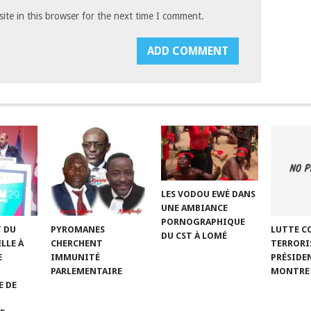
te in this browser for the next time I comment.
LES VODOU EWÉ DANS
UNE AMBIANCE
PORNOGRAPHIQUE
T DU
LUTTE C
PYROMANES
DU CST À LOMÉ
LLE À
TERRORIS
CHERCHENT
E
PRÉSIDE
IMMUNITÉ
MONTRE 
PARLEMENTAIRE
E DE