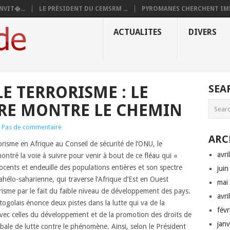
NVIT�...
LE PRÉSIDENT DU CEMSRM ...
PYROMANES CHERCHENT IMM
ACTUALITES
DIVERS
E TERRORISME : LE
SEA
RE MONTRE LE CHEMIN
Pas de commentaire
ARC
risme en Afrique au Conseil de sécurité de l’ONU, le
avri
ntré la voie à suivre pour venir à bout de ce fléau qui
«
nocents et endeuille des populations entières et son spectre
jui
ahélo-saharienne, qui traverse l’Afrique d’Est en Ouest
mai
orisme par le fait du faible niveau de développement des pays.
avri
 togolais énonce deux pistes dans la lutte qui va de la
fév
vec celles du développement et de la promotion des droits de
jan
ale de lutte contre le phénomène. Ainsi, selon le Président