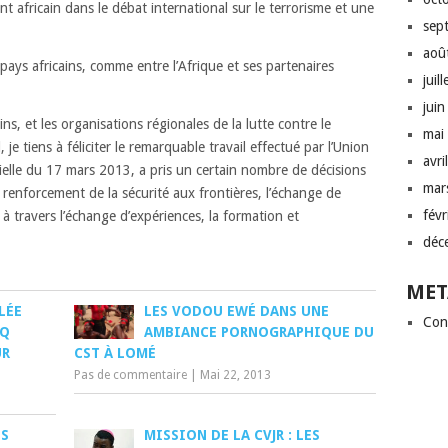
t africain dans le débat international sur le terrorisme et une
sep
aoû
 pays africains, comme entre l’Afrique et ses partenaires
juil
jui
ins, et les organisations régionales de la lutte contre le
mai
, je tiens à féliciter le remarquable travail effectué par l’Union
avri
rielle du 17 mars 2013, a pris un certain nombre de décisions
mar
 renforcement de la sécurité aux frontières, l’échange de
fév
à travers l’échange d’expériences, la formation et
déc
MET
LÉE
LES VODOU EWÉ DANS UNE
Con
NQ
AMBIANCE PORNOGRAPHIQUE DU
UR
CST À LOMÉ
Pas de commentaire
|
Mai 22, 2013
ES
MISSION DE LA CVJR : LES