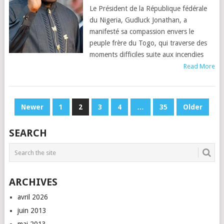
Le Président de la République fédérale
du Nigeria, Gudluck Jonathan, a
manifesté sa compassion envers le
peuple frère du Togo, qui traverse des
moments difficiles suite aux incendies
Read More
NAVIGATION
Newer
1
2
3
4
…
35
Older
DES
SEARCH
ARTICLES
ARCHIVES
avril 2026
juin 2013